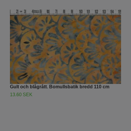
Gult och blågrått. Bomullsbatik bredd 110 cm
M
13.60 SEK
1