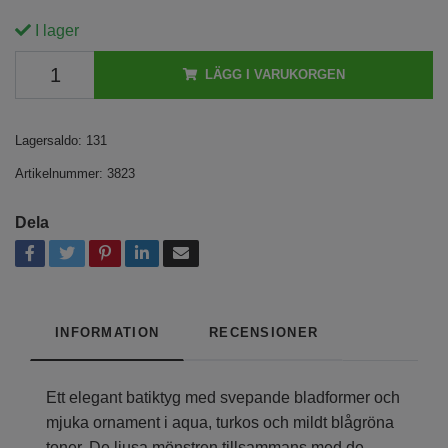
I lager
LÄGG I VARUKORGEN
Lagersaldo:
131
Artikelnummer:
3823
Dela
INFORMATION
RECENSIONER
Ett elegant batiktyg med svepande bladformer och
mjuka ornament i aqua, turkos och mildt blågröna
toner. De ljusa mönstren tillsammans med de