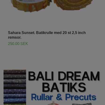
Sahara Sunset. Batikrulle med 20 st 2,5 inch
N
remsor.
r
250.00 SEK
5