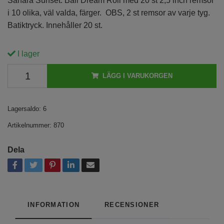
Sahara Sunset. Bali Dream Roll med 20 st 2,5 inch remsor
i 10 olika, väl valda, färger. OBS, 2 st remsor av varje tyg.
Batiktryck. Innehåller 20 st.
I lager
LÄGG I VARUKORGEN
Lagersaldo:
6
Artikelnummer:
870
Dela
INFORMATION
RECENSIONER