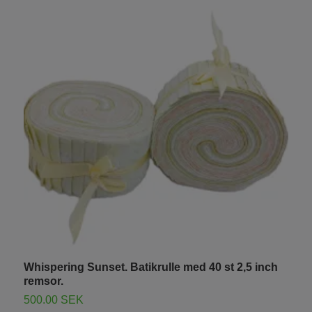
Whispering Sunset. Batikrulle med 40 st 2,5 inch
H
remsor.
r
500.00 SEK
5