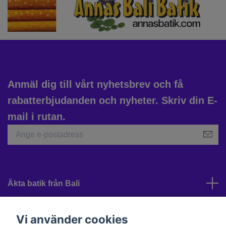
Anmäl dig till vårt nyhetsbrev och få
rabatterbjudanden och nyheter. Skriv din E-
mail i rutan.
Äkta batik från Bali
Kundtjänst
Vi använder cookies