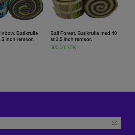
inbow. Batikrulle
Bali Forest. Batikrulle med 40
Pac
,5 inch remsor.
st 2,5 inch remsor.
st 
K
500.00 SEK
500