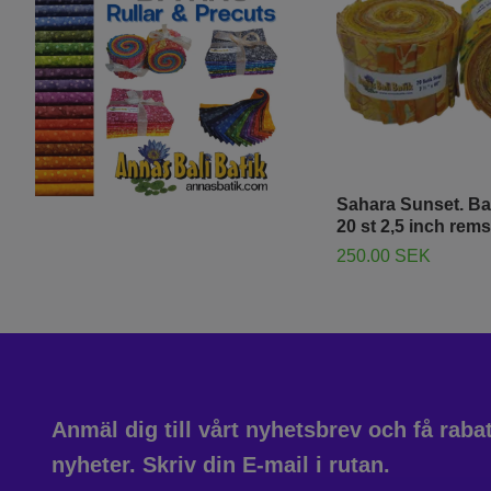
Sahara Sunset. Ba
20 st 2,5 inch rems
250.00 SEK
Anmäl dig till vårt nyhetsbrev och få rab
nyheter. Skriv din E-mail i rutan.