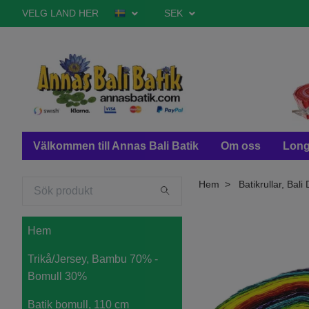
VELG LAND HER
SEK
Välkommen till Annas Bali Batik
Om oss
Long
Hem
Batikrullar, Bal
Hem
Trikå/Jersey, Bambu 70% -
Bomull 30%
Batik bomull, 110 cm