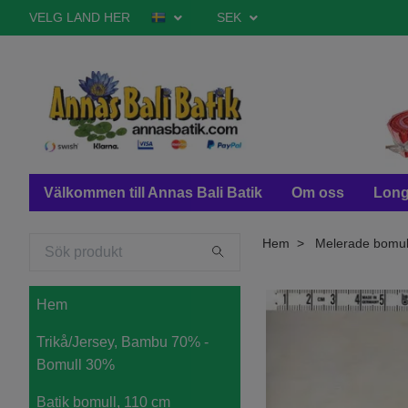
VELG LAND HER
SEK
Välkommen till Annas Bali Batik
Om oss
Long
Hem
Melerade bomul
Hem
Trikå/Jersey, Bambu 70% -
Bomull 30%
Batik bomull, 110 cm