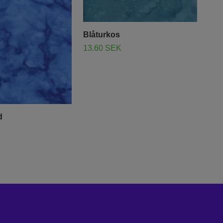
Blåturkos
13.60 SEK
Lju
d
bom
vitt.
13.