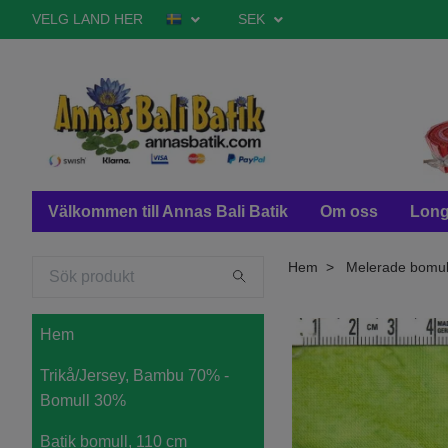
VELG LAND HER
SEK
Välkommen till Annas Bali Batik
Om oss
Long
Hem
Melerade bomul
Hem
Trikå/Jersey, Bambu 70% -
Bomull 30%
Batik bomull, 110 cm