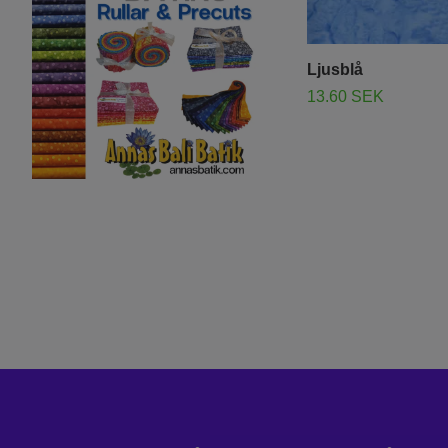
Ljusblå
13.60 SEK