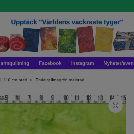
armquiltning
Facebook
Instagram
Nyheter/even
l, 110 cm bred
Fruktigt limegrön melerad