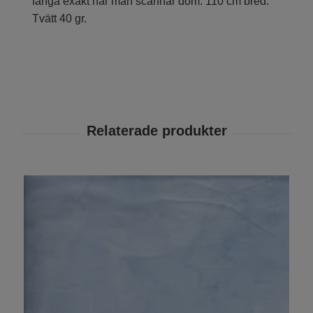
fånga exakt när man scannar dom. 110 cm bred.
Tvätt 40 gr.