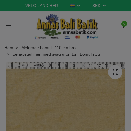
VELG LAND HER
SEK
0
Hem
Melerade bomull, 110 cm bred
Senapsgul men med svag grön ton. Bomullstyg