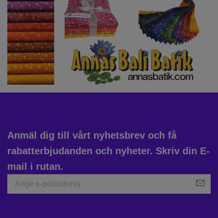
Anmäl dig till vårt nyhetsbrev och få
rabatterbjudanden och nyheter. Skriv din E-
mail i rutan.