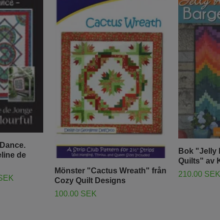
 Dance.
Bok "Jelly 
line de
Quilts" av 
Mönster "Cactus Wreath" från
210.00 SE
 SEK
Cozy Quilt Designs
100.00 SEK