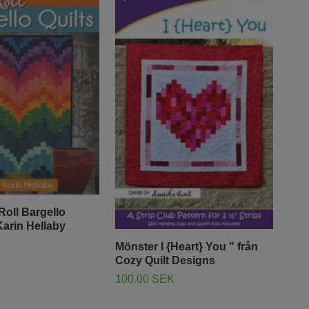
Roll Bargello
Karin Hellaby
Mön
K
mes
Mönster I {Heart} You " från
Lon
Cozy Quilt Designs
90.
100.00 SEK