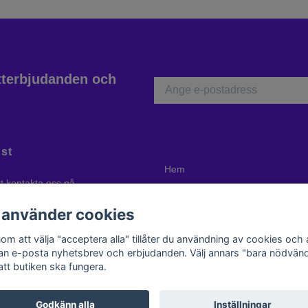
atterbjudanden och
st
Hem
tt kontakta oss på
Ångerrätt
atik.com
eller ring oss på +46 70
 använder cookies
komna att besöka oss i Dals Ed
er ring först så att vi är på plats!
om att välja "acceptera alla" tillåter du användning av cookies och 
kan e-posta nyhetsbrev och erbjudanden. Välj annars "bara nödvänd
att butiken ska fungera.
Godkänn alla
Inställningar