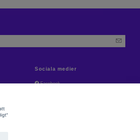
Sociala medier
Facebook
Instagram
att
igt"