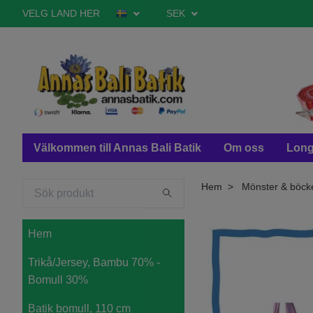
VELG LAND HER
SEK
Välkommen till Annas Bali Batik
Om oss
Long
Hem
Mönster & böck
Hem
Trikå/Jersey, Bambu 70% -
Bomull 30%
Batik bomull, 110 cm