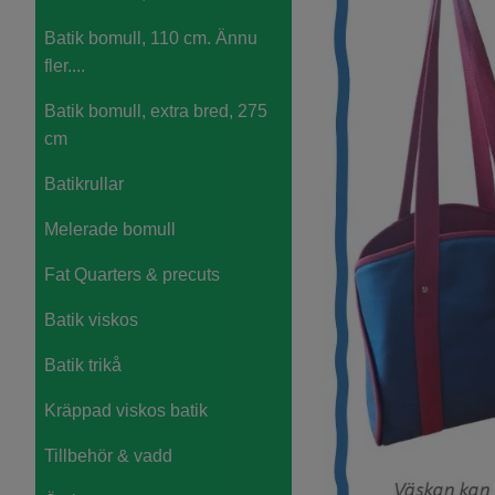
Batik bomull, 110 cm. Ännu
fler....
Batik bomull, extra bred, 275
cm
Batikrullar
Melerade bomull
Fat Quarters & precuts
Batik viskos
Batik trikå
Kräppad viskos batik
Tillbehör & vadd