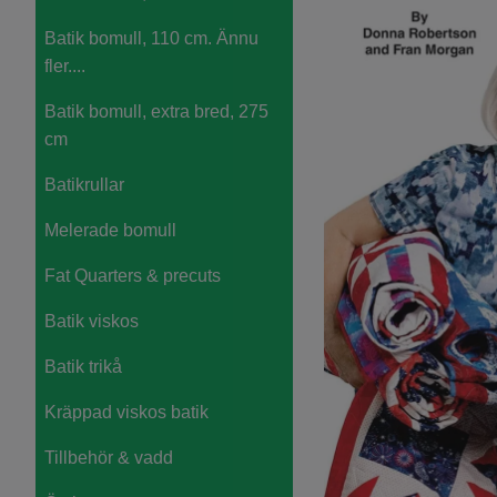
Batik bomull, 110 cm. Ännu
fler....
Batik bomull, extra bred, 275
cm
Batikrullar
Melerade bomull
Fat Quarters & precuts
Batik viskos
Batik trikå
Kräppad viskos batik
Tillbehör & vadd