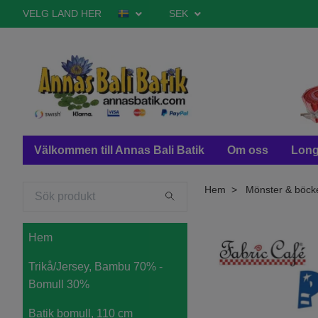
VELG LAND HER
SEK
Välkommen till Annas Bali Batik
Om oss
Long
Hem
Mönster & böck
Hem
Trikå/Jersey, Bambu 70% -
Bomull 30%
Batik bomull, 110 cm