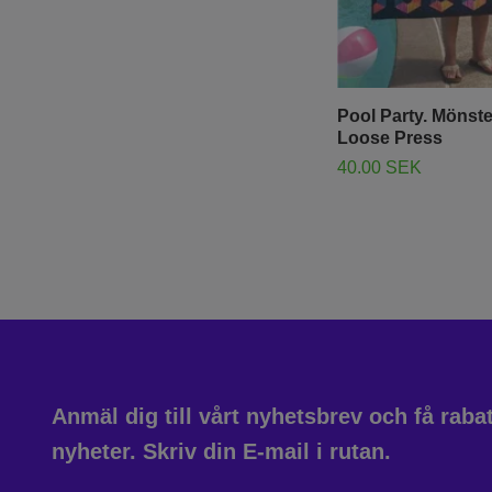
Pool Party. Mönste
Loose Press
40.00 SEK
Anmäl dig till vårt nyhetsbrev och få rab
nyheter. Skriv din E-mail i rutan.