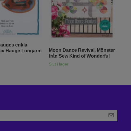
auges enkla
Mön
Moon Dance Revival. Mönster
 av Hauge Longarm
Hau
från Sew Kind of Wonderful
90.
Slut i lager