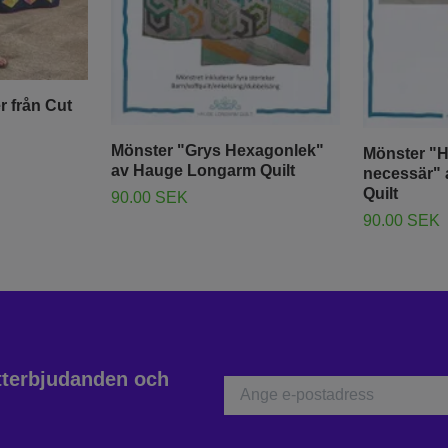
r från Cut
Mönster "Grys Hexagonlek"
Mönster "H
av Hauge Longarm Quilt
necessär"
Quilt
90.00 SEK
90.00 SEK
atterbjudanden och