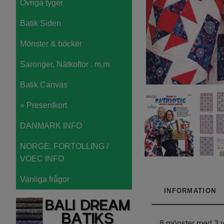
Övriga tyger
Batik Siden
Mönster & böcker
Saronger, Nätkoftor . m.m
Batik Canvas
» Presentkort
DANMARK INFO
NORGE. FORTOLLING /
VOEC INFO
Vanliga frågor
INFORMATION
8 mönster med 3 ya