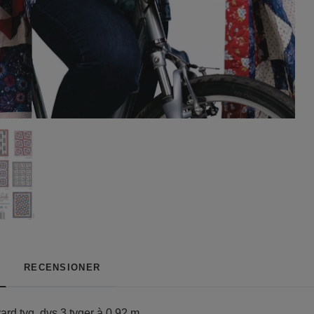
RECENSIONER
rd tyg, dvs 3 tyger à 0,92 m