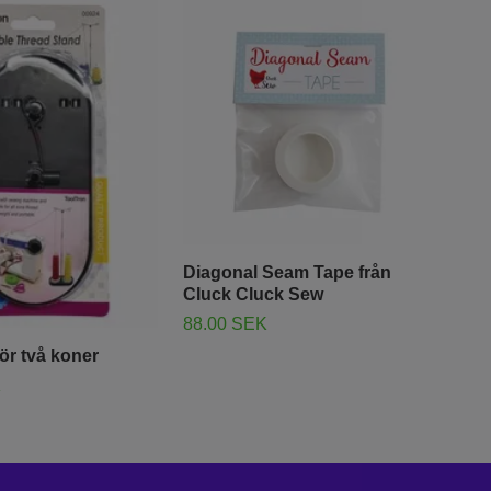
Diagonal Seam Tape från
60 
Cluck Cluck Sew
frå
88.00 SEK
Slut 
för två koner
K