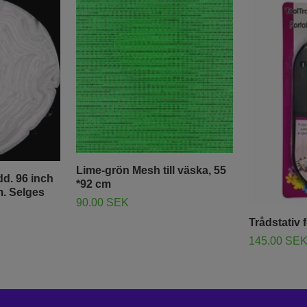
Lime-grön Mesh till väska, 55
d. 96 inch
*92 cm
m. Selges
90.00 SEK
Trådstativ 
145.00 SE