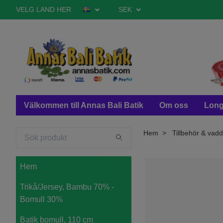
VELG LAND HER
SEK
Välkommen till Annas Bali Batik
Om oss
Long
Hem
Tillbehör & vadd
Hem
Trikå/Jersey, Bambu 70% -
Bomull 30%
Batik bomull, 110 cm