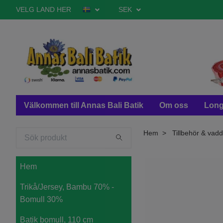
VELG LAND HER
SEK
Välkommen till Annas Bali Batik
Om oss
Long
Hem
Tillbehör & vadd
Hem
Trikå/Jersey, Bambu 70% -
Bomull 30%
Batik bomull, 110 cm