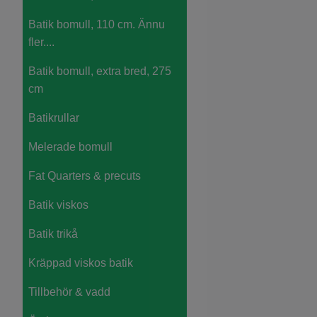
Batik bomull, 110 cm. Ännu
fler....
Batik bomull, extra bred, 275
cm
Batikrullar
Melerade bomull
Fat Quarters & precuts
Batik viskos
Batik trikå
Kräppad viskos batik
Tillbehör & vadd