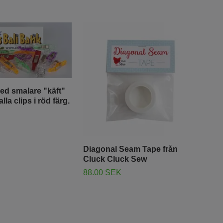
ed smalare "käft"
lla clips i röd färg.
Diagonal Seam Tape från
Cluck Cluck Sew
88.00 SEK