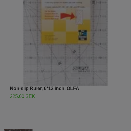
T
d
3
Non-slip Ruler, 6*12 inch. OLFA
225.00 SEK