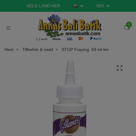
VELG LAND HER
SEK
0
Hem
Tillbehör & vadd
STOP Fraying. 59 ml lim