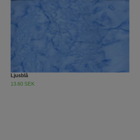
Ljusblå
T
13.60 SEK
1