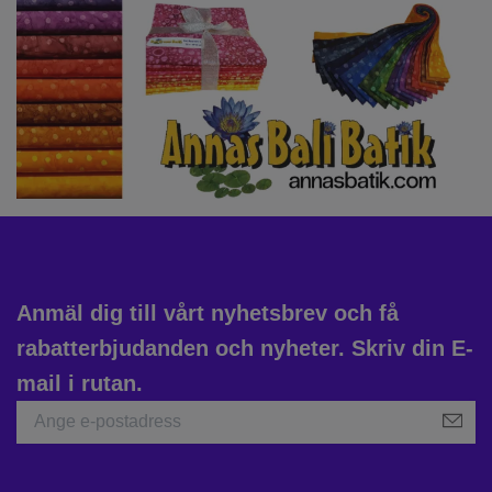
Anmäl dig till vårt nyhetsbrev och få
rabatterbjudanden och nyheter. Skriv din E-
mail i rutan.